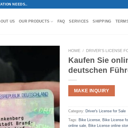
ATION NEEDS..
BOUT US
OUR PRODUCTS
FAQ
SERVICES
SHIPPING
TERM
HOME
/
DRIVER'S LICENSE F
Kaufen Sie onli
deutschen Führ
MAKE INQUIRY
Category:
Driver's License for Sale
Tags:
Bike License
,
Bike License fo
online sale
,
Bike License online sto