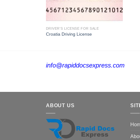
FOR SALE
DRIVER'S LICENSE FOR SALE
chein online kaufen
Croatia Driving License
info@rapiddocsexpress.com
ABOUT US
SIT
Ho
Abo