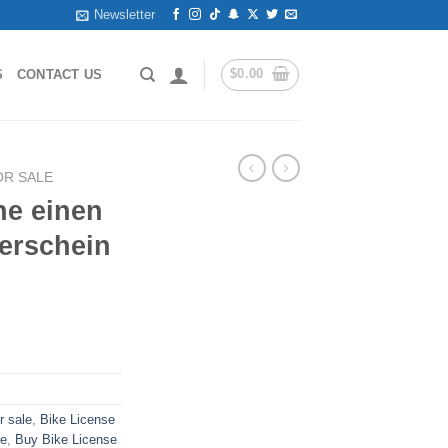
Newsletter
$
0.00
S
CONTACT US
OR SALE
ne einen
erschein
r sale
,
Bike License
re
,
Buy Bike License