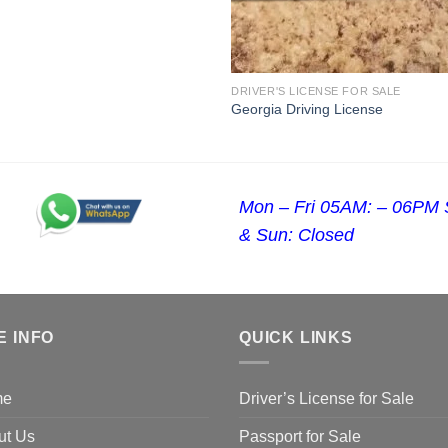
DRIVER'S LICENSE FOR SALE
Georgia Driving License
Mon – Fri 05AM: – 06PM 
& Sun: Closed
E INFO
QUICK LINKS
me
Driver’s License for Sale
ut Us
Passport for Sale